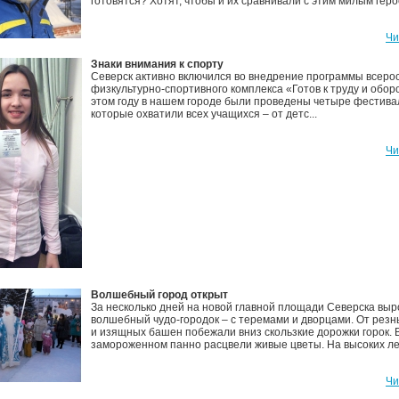
готовятся? Хотят, чтобы и их сравнивали с этим милым геро
Чи
Знаки внимания к спорту
Северск активно включился во внедрение программы всеро
физкультурно-спортивного комплекса «Готов к труду и обор
этом году в нашем городе были проведены четыре фестива
которые охватили всех учащихся – от детс...
Чи
Волшебный город открыт
За несколько дней на новой главной площади Северска выр
волшебный чудо-городок – с теремами и дворцами. От резн
и изящных башен побежали вниз скользкие дорожки горок. 
замороженном панно расцвели живые цветы. На высоких лед
Чи