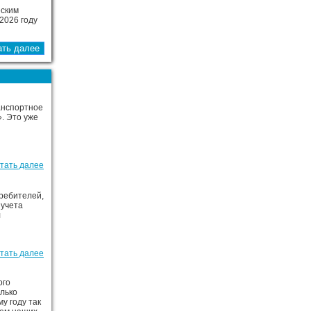
еским
2026 году
анспортное
. Это уже
тать далее
требителей,
 учета
л
тать далее
ого
лько
у году так