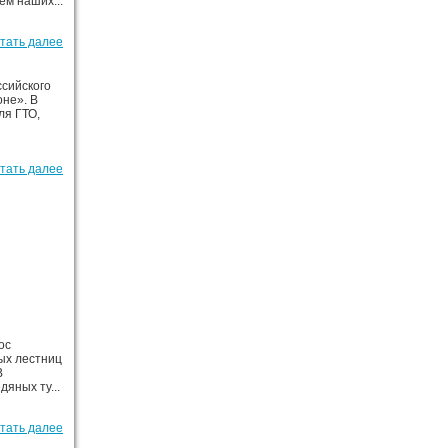
ем наших...
тать далее
ссийского
оне». В
ля ГТО,
тать далее
ос
ых лестниц
В
яных ту...
тать далее