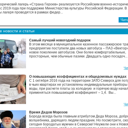
орический лагерь «Страна Героев» реализуется Российским военно-историч
с 2019 года при поддержке Министерства культуры Российской Федерации. В 
ы лагеря проводятся в рамках федер...
 новости и статьи
Самый лучший новогодний подарок
В этом месяце в муниципальное казенное пассажирское тр
предприятие поступили два новых автобуса – ПАЗ «Вектор»
новое поколение автобусов. Они более комфортабельные,
просторные, чем обычные пазики. Двадцать одно посадоч...
Чи
О повышающих коэффициентах и общедомовых нуждах
С 1 октября 2016 года на территории ЗАТО Северск для по
в чьих квартирах не установлены индивидуальные приборы
воды, при расчете платы за холодную и горячую воду нача
применяться повышающий коэффициент – 1,4. Вы...
Чи
Время Дедов Морозов
Борода всегда была главным атрибутом Деда Мороза, добр
волшебника, дарящего людям праздник. Но посмотрите, ско
сегодня бородатых мужчин в Северске! Неужели они к Новом