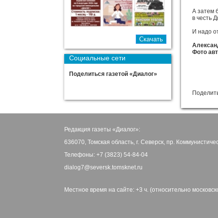
А затем 
в честь 
И надо о
Алексан
Фото ав
Социальные сети
Поделиться газетой «Диалог»
Поделить
Редакция газеты «Диалог»:
636070, Томская область, г. Северск, пр. Коммунистиче
Телефоны: +7 (3823) 54-84-04
dialog7@seversk.tomsknet.ru
Местное время на сайте: +3 ч. (относительно московск