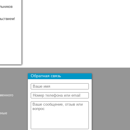
льников
льствием!
Обратная связь
ьменного
нные