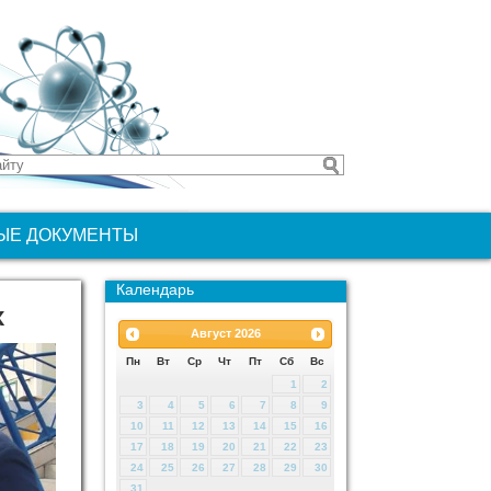
ЫЕ ДОКУМЕНТЫ
Календарь
х
Август
2026
Пн
Вт
Ср
Чт
Пт
Сб
Вс
1
2
3
4
5
6
7
8
9
10
11
12
13
14
15
16
17
18
19
20
21
22
23
24
25
26
27
28
29
30
31