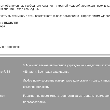
был объявлен час свободного катания на крытой ледовой арене, для всех шко
Дня знаний – вход свободный.
тметить, что многие этой возможностью воспользовались с превеликим удово
др ЯКОВЛЕВ
тора
ся в соцсетях:
© Муниципальное автономное учреждение «Редакция газеты
ский, 38
«Диалог». Все права защищены.
Любое использование материалов допускается только с пис
согласия редакции.
ого)
Редакция не несет ответственности за материалы, размеще
пользователями.