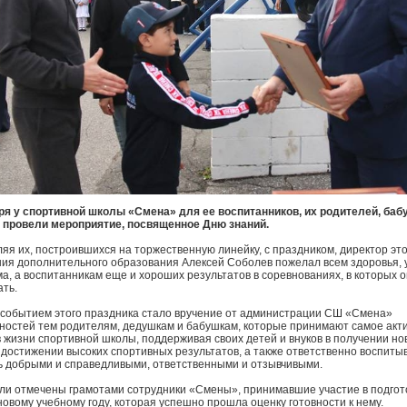
ря у спортивной школы «Смена» для ее воспитанников, их родителей, баб
 провели мероприятие, посвященное Дню знаний.
яя их, построившихся на торжественную линейку, с праздником, директор это
ия дополнительного образования Алексей Соболев пожелал всем здоровья, 
а, а воспитанникам еще и хороших результатов в соревнованиях, в которых о
ать.
событием этого праздника стало вручение от администрации СШ «Смена»
ностей тем родителям, дедушкам и бабушкам, которые принимают самое акт
в жизни спортивной школы, поддерживая своих детей и внуков в получении но
 достижении высоких спортивных результатов, а также ответственно воспитыв
ь добрыми и справедливыми, ответственными и отзывчивыми.
ли отмечены грамотами сотрудники «Смены», принимавшие учас­тие в подгот
новому учебному году, которая успешно прошла оценку готовности к нему.