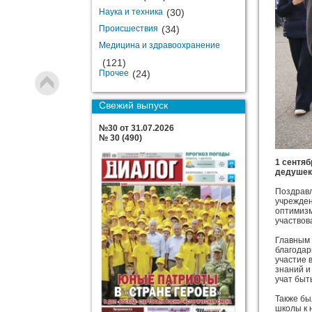
Наука и техника
(30)
Происшествия
(34)
Медицина и здравоохранение
(121)
Прочее
(24)
Свежий выпуск
№30 от 31.07.2026
№ 30 (490)
1 сентяб
дедушек
Поздравл
учрежден
оптимизм
участвов
Главным 
благодар
участие 
знаний и
учат быт
Также бы
школы к 