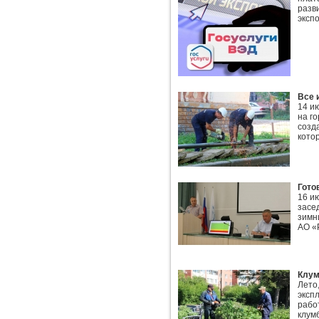
разв
экспо
Все 
14 и
на г
созд
кото
Гото
16 и
засе
зимн
АО «
Клум
Лето
эксп
рабо
клумб