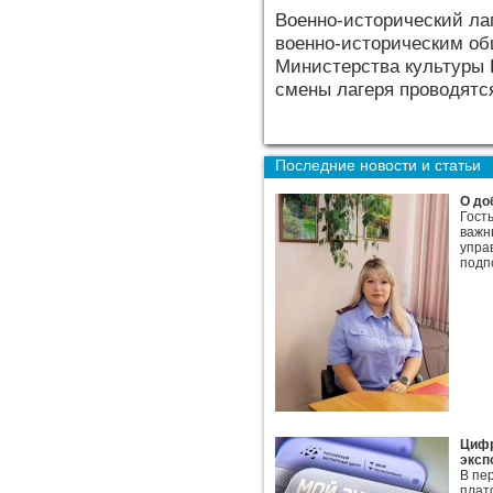
Военно-исторический ла
военно-историческим об
Министерства культуры 
смены лагеря проводятся
Последние новости и статьи
О до
Гост
важн
упра
подп
Цифр
эксп
В пе
плат