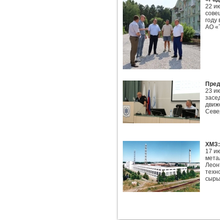
22 и
сове
году
АО «Т
Пред
23 и
засе
движ
Севе
ХМЗ:
17 и
мета
Леон
техн
сырь