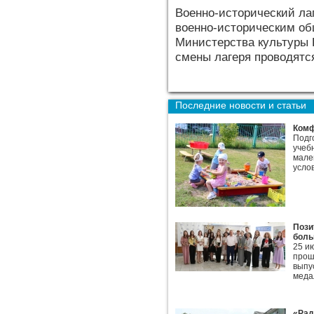
Военно-исторический ла
военно-историческим об
Министерства культуры 
смены лагеря проводятся
Последние новости и статьи
Комф
Подг
учеб
мале
усло
Пози
боль
25 и
прош
выпу
меда
«Рад