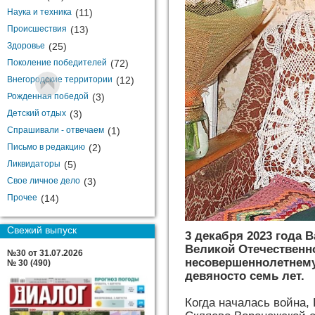
Наука и техника
(11)
Происшествия
(13)
Здоровье
(25)
Поколение победителей
(72)
Внегородские территории
(12)
Рожденная победой
(3)
Детский отдых
(3)
Спрашивали - отвечаем
(1)
Письмо в редакцию
(2)
Ликвидаторы
(5)
Свое личное дело
(3)
Прочее
(14)
Свежий выпуск
3 декабря 2023 года 
Великой Отечествен
№30 от 31.07.2026
несовершеннолетнему
№ 30 (490)
девяносто семь лет.
Когда началась война,