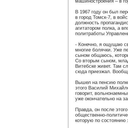
машиностроения – в го
В 1967 году он был п
в город Томск-7, в вой
должность пропагандис
агитатором полка, а в
политработы Управлен
- Конечно, я ощущаю св
многие болячки. Уже п
сыном общаюсь, которы
Со вторым сыном, мла
Витебске живет. Там с
сюда приезжал. Вообще
Вышел на пенсию полко
этого Василий Михайло
говорит, вольнонаемным
уже окончательно на з
Правда, он после этого
общественно-политичес
которую по состоянию 