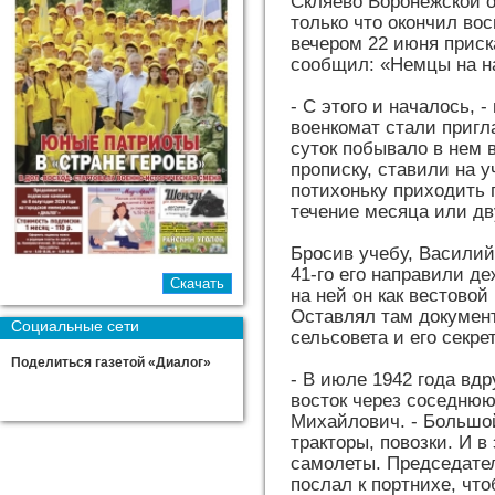
Скляево Воронежской о
только что окончил во
вечером 22 июня приск
сообщил: «Немцы на н
- С этого и началось, 
военкомат стали пригл
суток побывало в нем 
прописку, ставили на у
потихоньку приходить 
течение месяца или дв
Бросив учебу, Василий 
41-го его направили де
на ней он как вес­тово
Оставлял там докумен
Социальные сети
сельсовета и его секре
Поделиться газетой «Диалог»
- В июле 1942 года вд
восток через соседнюю
Михайлович. - Большо
тракторы, повозки. И в
самолеты. Председател
послал к портнихе, чт