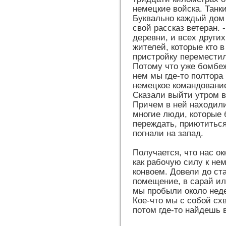
немецкие войска. Танк
Буквально каждый дом 
свой рассказ ветеран.
деревни, и всех други
жителей, которые кто в
пристройку переместил
Потому что уже бомбеж
нем мы где-то полтора
немецкое командование
Сказали выйти утром в
Причем в ней находили
многие люди, которые 
переждать, приютиться
погнали на запад.
Получается, что нас о
как рабочую силу к нем
конвоем. Довели до ста
помещение, в сарай ил
мы пробыли около неде
Кое-что мы с собой сх
потом где-то найдешь 