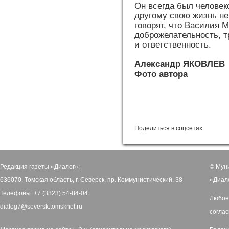
Он всегда был человек
другому свою жизнь не
говорят, что Василия 
доброжелательность, т
и ответственность.
Александр ЯКОВЛЕВ
Фото автора
Поделиться в соцсетях:
Редакция газеты «Диалог»:
© Мун
636070, Томская область, г. Северск, пр. Коммунистический, 38
«Диал
Телефоны: +7 (3823) 54-84-04
Любое
dialog7@seversk.tomsknet.ru
соглас