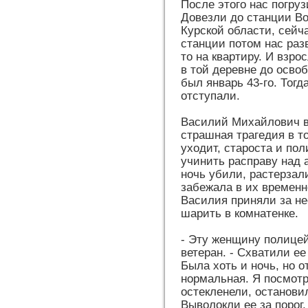
После этого нас погру
Довезли до станции Во
Курской области, сейча
станции потом нас раз
то на квартиру. И взр
в той деревне до осво
был январь 43-го. Тог
отступали.
Василий Михайлович в 
страшная трагедия в т
уходит, староста и по
учинить расправу над 
ночь убили, растерзал
забежала в их времен
Василия приняли за не
шарить в комнатенке.
- Эту женщину полицей
ветеран. - Схватили ее
Была хоть и ночь, но 
нормальная. Я посмотре
остекленели, остановил
Выволокли ее за порог