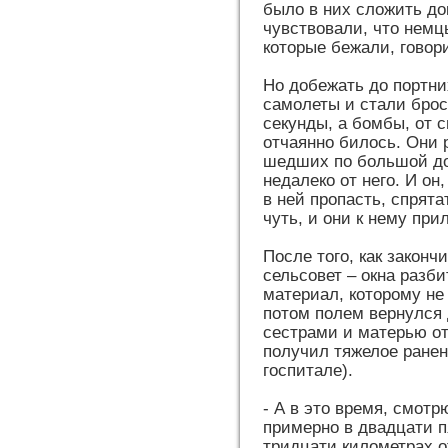
было в них сложить до
чувствовали, что немц
которые бежали, говор
Но добежать до портни
самолеты и стали броса
секунды, а бомбы, от 
отчаянно билось. Они 
шедших по большой до
недалеко от него. И о
в ней пропасть, спрята
чуть, и они к нему прил
После того, как закон
сельсовет – окна разби
материал, которому не
потом полем вернулся
сестрами и матерью от
получил тяжелое ранени
госпитале).
- А в это время, смотр
примерно в двадцати п
тридцати километрах о