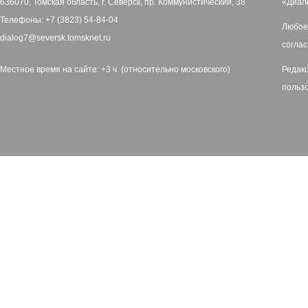
636070, Томская область, г. Северск, пр. Коммунистический, 38
«Диал
Телефоны: +7 (3823) 54-84-04
Любое
dialog7@seversk.tomsknet.ru
соглас
Местное время на сайте: +3 ч. (относительно московского)
Редак
польз