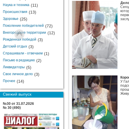
Дело
Наука и техника
(11)
Сего
кото
Происшествия
(13)
перв
Здоровье
(25)
засл
Поколение победителей
(72)
Внегородские территории
(12)
Рожденная победой
(3)
Детский отдых
(3)
Спрашивали - отвечаем
(1)
Письмо в редакцию
(2)
Ликвидаторы
(5)
Свое личное дело
(3)
Коро
Прочее
(14)
У Га
подс
прош
Живут
Свежий выпуск
№30 от 31.07.2026
№ 30 (490)