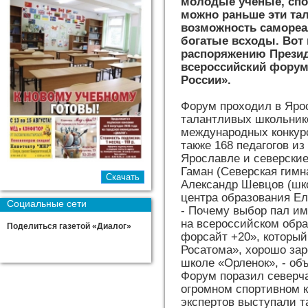
молодые ученые, спо
можно раньше эти тал
возможность самореал
богатые всходы. Вот 
распоряжению Презид
всероссийский фору
России».
Форум проходил в Ярос
талантливых школьник
международных конкурс
также 168 педагогов из
Ярославле и северские
Гаман (Северская гимн
Александр Шевцов (шко
центра образования Ел
Социальные сети
- Почему выбор пал им
на всероссийском обр
Поделиться газетой «Диалог»
форсайт +20», который
Росатома», хорошо зар
школе «Орленок», - об
Форум поразил северча
огромном спортивном к
экспертов выступали т