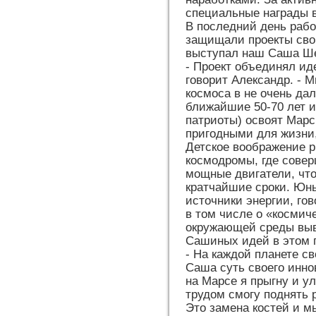
специальные награды в
В последний день раб
защищали проекты свои
выступал наш Саша Ш
- Проект объединял иде
говорит Александр. - 
космоса в не очень да
ближайшие 50-70 лет и
патриоты) освоят Марс
пригодными для жизни,
Детское воображение р
космодромы, где совер
мощные двигатели, что
кратчайшие сроки. Юн
источники энергии, го
в том числе о «космич
окружающей среды выв
Сашиных идей в этом п
- На каждой планете св
Саша суть своего инно
на Марсе я прыгну и ул
трудом смогу поднять р
Это замена костей и 