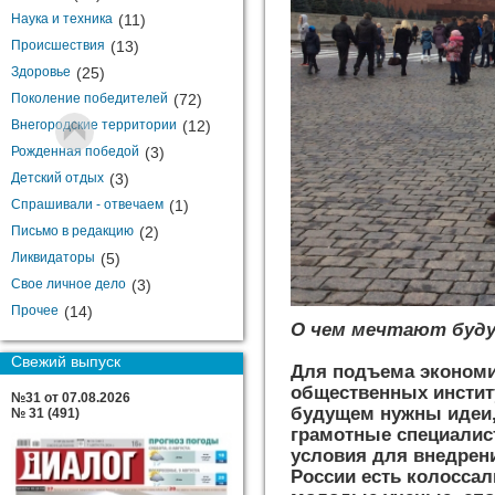
Наука и техника
(11)
Происшествия
(13)
Здоровье
(25)
Поколение победителей
(72)
Внегородские территории
(12)
Рожденная победой
(3)
Детский отдых
(3)
Спрашивали - отвечаем
(1)
Письмо в редакцию
(2)
Ликвидаторы
(5)
Свое личное дело
(3)
Прочее
(14)
О чем мечтают буду
Свежий выпуск
Для подъема экономи
общественных инстит
№31 от 07.08.2026
будущем нужны идеи,
№ 31 (491)
грамотные специалис
условия для внедрени
России есть колосса