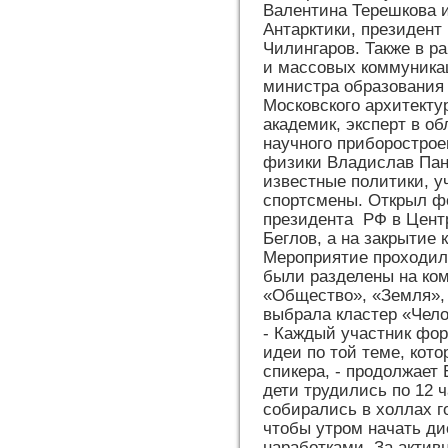
Валентина Терешкова и
Антарктики, президент
Чилингаров. Также в р
и массовых коммуника
министра образования 
Московского архитекту
академик, эксперт в о
научного приборострое
физики Владислав Пан
известные политики, у
спортсмены. Открыл ф
президента РФ в Цент
Беглов, а на закрытие
Мероприятие проходил
были разделены на ком
«Общество», «Земля», 
выбрала кластер «Чело
- Каждый участник фор
идеи по той теме, кот
спикера, - продолжает 
дети трудились по 12 ч
собирались в холлах г
чтобы утром начать ди
наработками. За актив