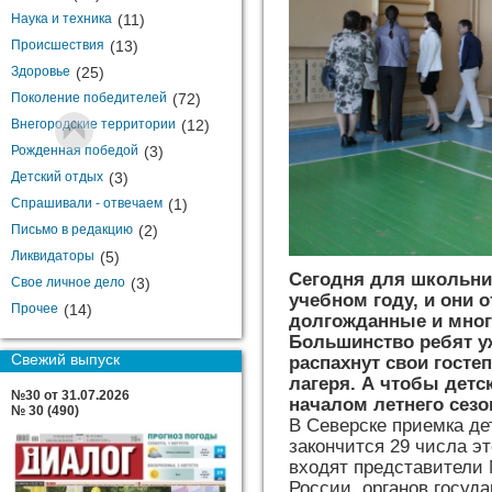
Наука и техника
(11)
Происшествия
(13)
Здоровье
(25)
Поколение победителей
(72)
Внегородские территории
(12)
Рожденная победой
(3)
Детский отдых
(3)
Спрашивали - отвечаем
(1)
Письмо в редакцию
(2)
Ликвидаторы
(5)
Сегодня для школьни
Свое личное дело
(3)
учебном году, и они 
Прочее
(14)
долгожданные и мно
Большинство ребят у
Свежий выпуск
распахнут свои гост
лагеря. А чтобы детс
№30 от 31.07.2026
началом летнего сезо
№ 30 (490)
В Северске приемка дет
закончится 29 числа э
входят представители
России, органов госуд