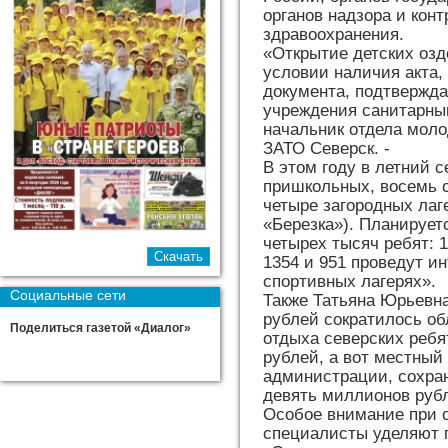
органов надзора и кон
здравоохранения.
«Открытие детских озд
условии наличия акта
документа, подтвержда
учреждения санитарным
начальник отдела мол
ЗАТО Северск. -
В этом году в летний с
пришкольных, восемь 
четыре загородных лаг
«Березка»). Планируетс
четырех тысяч ребят: 1
1354 и 951 проведут и
спортивных лагерях».
Социальные сети
Также Татьяна Юрьевна
рублей сократилось об
Поделиться газетой «Диалог»
отдыха северских ребя
рублей, а вот местный
администрации, сохра
девять миллионов руб
Особое внимание при о
специалисты уделяют 