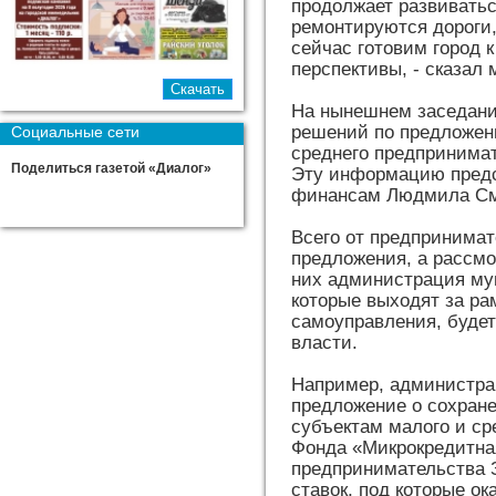
продолжает развивать
ремонтируются дороги,
сейчас готовим город 
перспективы, - сказал 
На нынешнем заседани
решений по предложен
Социальные сети
среднего предпринима
Поделиться газетой «Диалог»
Эту информацию предс
финансам Людмила См
Всего от предпринимат
предложения, а рассмо
них администрация му
которые выходят за ра
самоуправления, будет
власти.
Например, администра
предложение о сохран
субъектам малого и ср
Фонда «Микрокредитная
предпринимательства 
ставок, под которые о