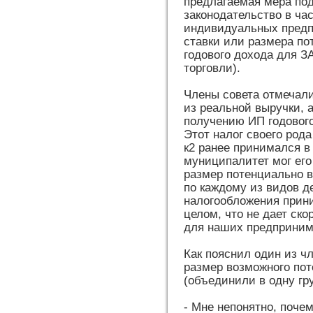
предлагаемая мера под
законодательство в ча
индивидуальных предп
ставки или размера по
годового дохода для З
торговли).
Члены совета отмечали
из реальной выручки, 
получению ИП годового
Этот налог своего ро
к2 ранее принимался в
муниципалитет мог его
размер потенциально в
по каждому из видов д
налогообложения прин
целом, что не дает ско
для наших предприним
Как пояснил один из ч
размер возможного поте
(объединили в одну гру
- Мне непонятно, поче