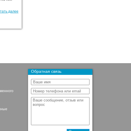
тать далее
Обратная связь
ьменного
нные