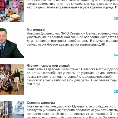
нацелены лишь на беззаботный летний отдых. Некоторые 
готовы совместить приятное с полезным, часть времени по
настоящей работе в организациях и учреждениях города. И в
Чи
Мы вместе!
Николай Диденко, мэр ЗАТО Северск: – Сейчас военнослуж
участвующие в специальной военной операции, находятся 
дома, защищая интересы нашей страны. В том числе и наш
сейчас несут боевое дежурство на территории ДНР ...
Чи
Чтение – окно в мир знаний
Центральная детская библиотека г. Северска в этом году п
65-летний юбилей! Это уникальное учреждение для Томской
поскольку является единственной специализированной,
самостоятельной библиотекой для детей. Счастливая судьб
эти годы...
Чи
Осенние хлопоты
Пока не выпал снег, дворники Муниципального бюджетного
эксплуатационного учреждения продолжают убирать листву
городских газонов. Их штат полностью укомплектован. Это 
человека, из которых сформировано три бригады. За каждой