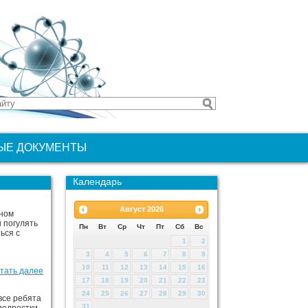
ЫЕ ДОКУМЕНТЫ
Календарь
Август
2026
тном
 погулять
Пн
Вт
Ср
Чт
Пт
Сб
Вс
ься с
1
2
3
4
5
6
7
8
9
10
11
12
13
14
15
16
тать далее
17
18
19
20
21
22
23
24
25
26
27
28
29
30
все ребята
31