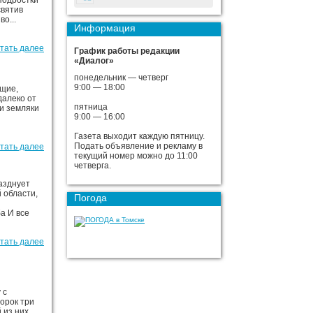
подростки
святив
о...
Информация
тать далее
График работы редакции
«Диалог»
понедельник — четверг
9:00 — 18:00
ащие,
далеко от
пятница
и земляки
9:00 — 16:00
Газета выходит каждую пятницу.
Подать объявление и рекламу в
тать далее
текущий номер можно до 11:00
четверга.
разднует
 области,
Погода
а И все
тать далее
 с
сорок три
 из них