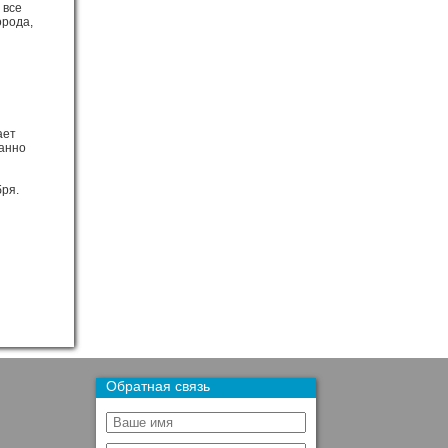
 все
орода,
ает
панно
бря.
Обратная связь