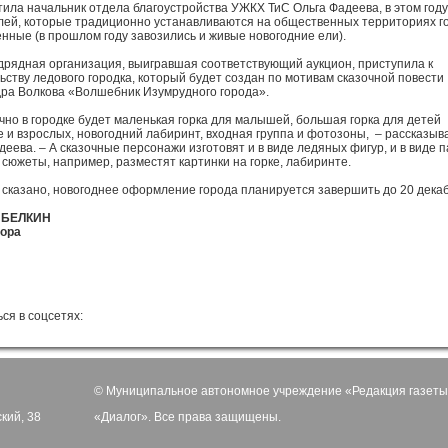
тила начальник отдела благо­устройства УЖКХ ТиС Ольга Фадеева, в этом году
лей, которые традиционно устанавливаются на общественных территориях г
енные (в прошлом году завозились и живые новогодние ели).
дрядная организация, выигравшая соответствующий аукцион, приступила к
ьству ледового городка, который будет создан по мотивам сказочной повести
ра Волкова «Волшебник Изумрудного города».
ычно в городке будет маленькая горка для малышей, большая горка для детей
 и взрослых, новогодний лабиринт, входная группа и фотозоны, – рассказыв
деева. – А сказочные персонажи изготовят и в виде ледяных фигур, и в виде 
сюжеты, например, разместят картинки на горке, лабиринте.
 сказано, новогоднее оформление города планируется завершить до 20 дека
 БЕЛКИН
тора
ся в соцсетях:
© Муниципальное автономное учреждение «Редакция газеты
ский, 38
«Диалог». Все права защищены.