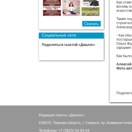
Как отме
восемь е
искусств
Также по
строител
Александ
Социальные сети
- Как об
постарше
Ольга Фа
Поделиться газетой «Диалог»
оформят 
Как было
Алексей
Фото ав
Поделить
Редакция газеты «Диалог»:
636070, Томская область, г. Северск, пр. Коммунистиче
Телефоны: +7 (3823) 54-84-04