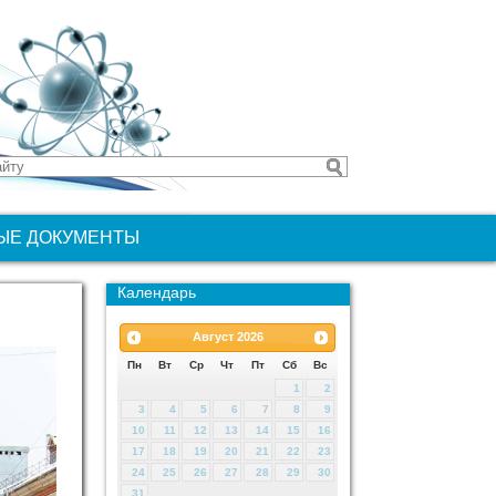
ЫЕ ДОКУМЕНТЫ
Календарь
Август
2026
Пн
Вт
Ср
Чт
Пт
Сб
Вс
1
2
3
4
5
6
7
8
9
10
11
12
13
14
15
16
17
18
19
20
21
22
23
24
25
26
27
28
29
30
31