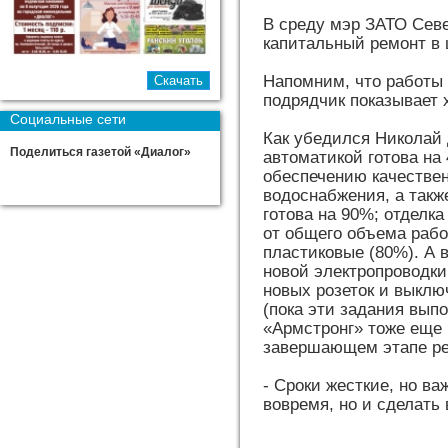
В среду мэр ЗАТО Севе
капитальный ремонт в
Напомним, что работы 
подрядчик показывает 
Социальные сети
Как убедился Николай 
Поделиться газетой «Диалог»
автоматикой готова на
обеспечению качествен
водоснабжения, а такж
готова на 90%; отдел
от общего объема работ
пластиковые (80%). А в
новой электропроводки
новых розеток и выклю
(пока эти задания вып
«Армстронг» тоже еще 
завершающем этапе ре
- Сроки жесткие, но ва
вовремя, но и сделать 