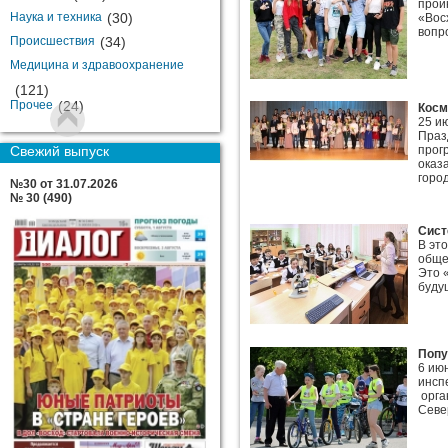
прои
Наука и техника
(30)
«Вос
вопро
Происшествия
(34)
Медицина и здравоохранение
(121)
Прочее
(24)
Косм
25 и
Праз
Свежий выпуск
прог
оказ
город
№30 от 31.07.2026
№ 30 (490)
Сист
В эт
обще
Это 
будущ
Попу
6 ию
инсп
орга
Севе