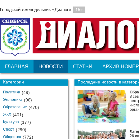
ГЛАВНАЯ
НОВОСТИ
СТАТЬИ
АРХИВ НОМЕ
Категории
Последние новости в категор
Политика
(49)
Обра
8 се
Экономика
(96)
смот
числ
Образование
(470)
орга
ЖКХ
(401)
Культура
(177)
Спорт
(290)
Лаге
26 и
Общество
(772)